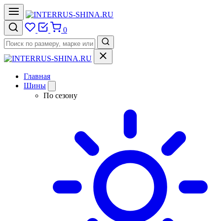
0
Главная
Шины
По сезону