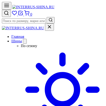
0
Главная
Шины
По сезону