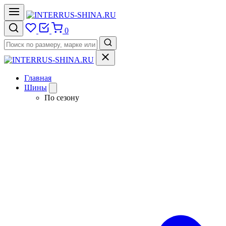
0
Главная
Шины
По сезону