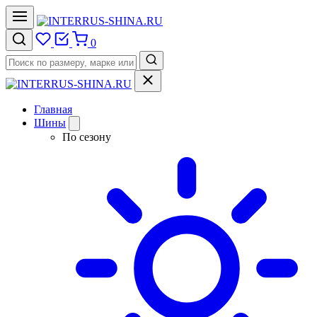
0
Главная
Шины
По сезону