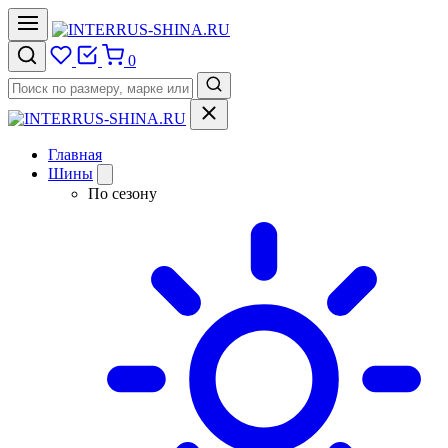
0
Главная
Шины
По сезону