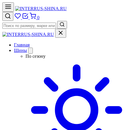
0
Главная
Шины
По сезону