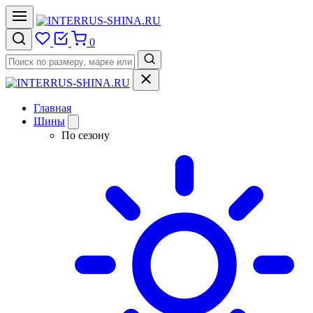
0
Главная
Шины
По сезону