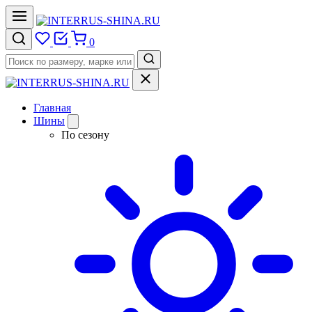
0
Главная
Шины
По сезону