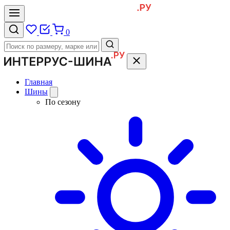
0
Главная
Шины
По сезону