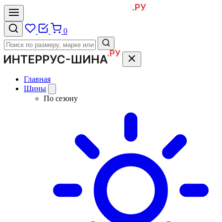
0
Главная
Шины
По сезону