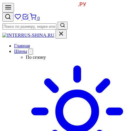
0
Главная
Шины
По сезону