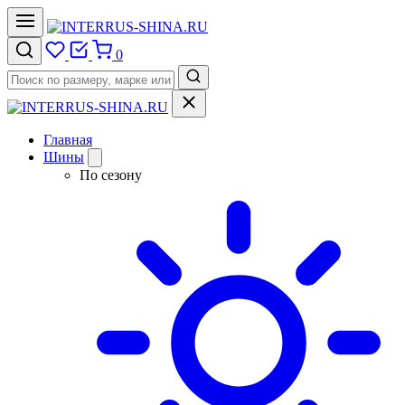
0
Главная
Шины
По сезону