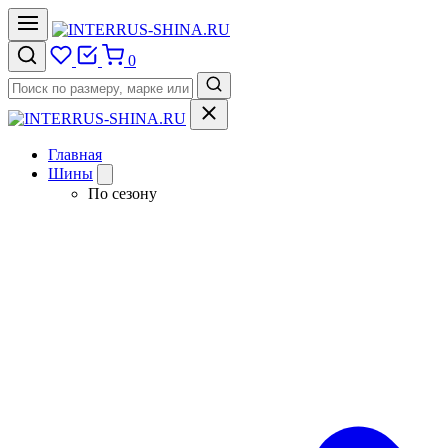
0
Главная
Шины
По сезону