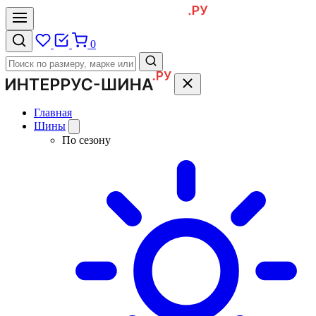
0
Главная
Шины
По сезону