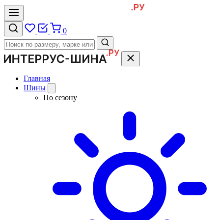
0
Главная
Шины
По сезону