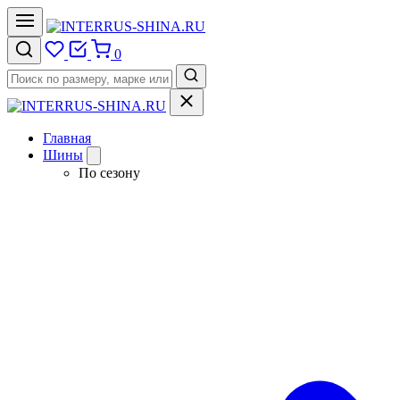
0
Главная
Шины
По сезону