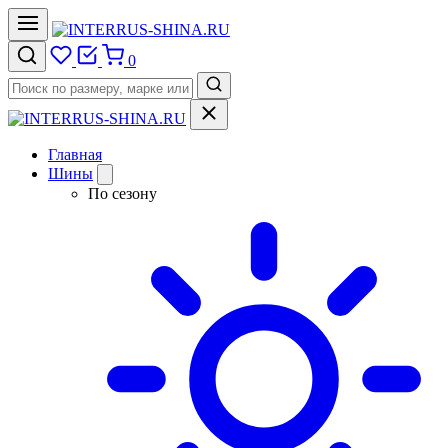
0
Главная
Шины
По сезону