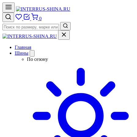
0
Главная
Шины
По сезону