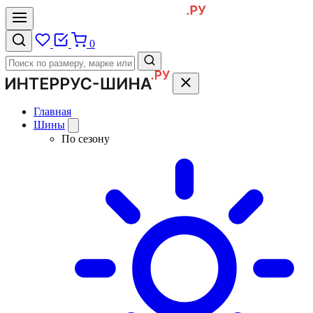
0
Главная
Шины
По сезону