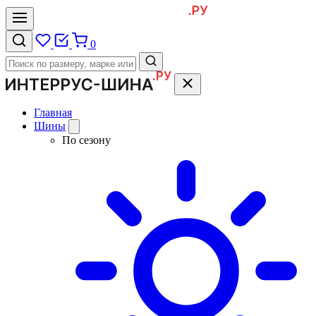
0
Главная
Шины
По сезону