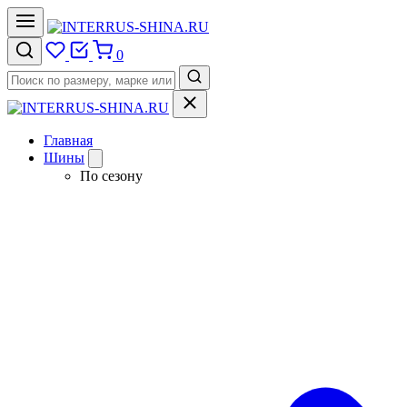
0
Главная
Шины
По сезону