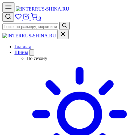
0
Главная
Шины
По сезону