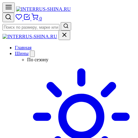
0
Главная
Шины
По сезону