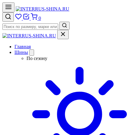
0
Главная
Шины
По сезону