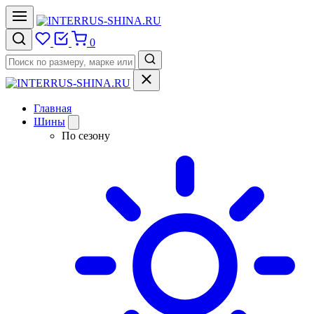
0
Главная
Шины
По сезону