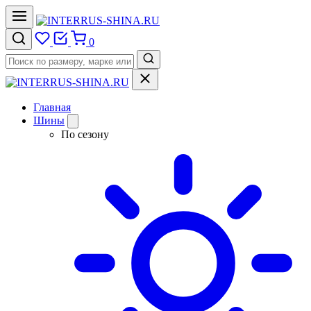
0
Главная
Шины
По сезону