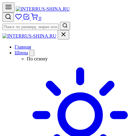
0
Главная
Шины
По сезону