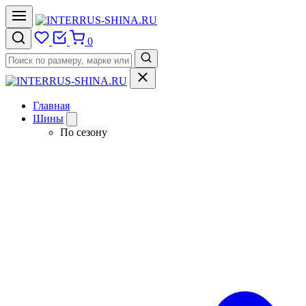
0
Главная
Шины
По сезону