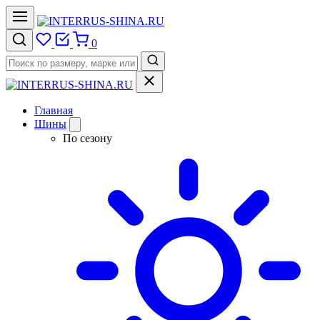
0
Главная
Шины
По сезону