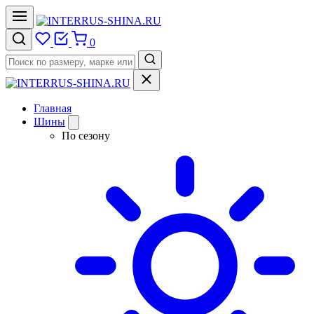
0
Главная
Шины
По сезону