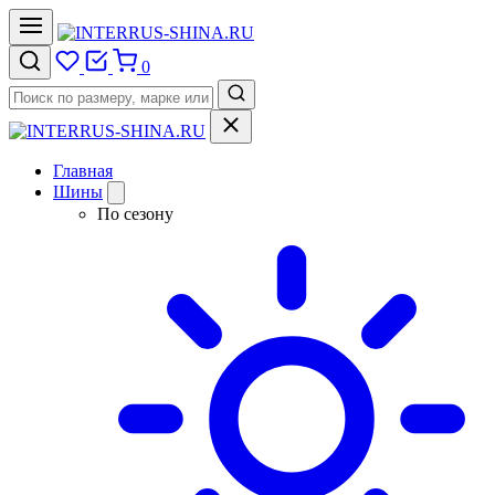
0
Главная
Шины
По сезону