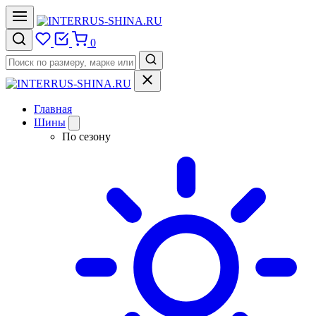
0
Главная
Шины
По сезону