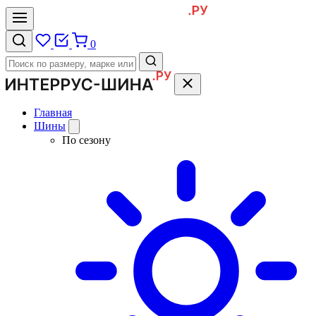
0
Главная
Шины
По сезону