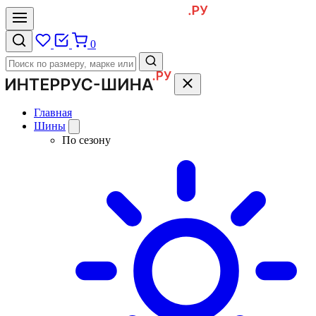
0
Главная
Шины
По сезону