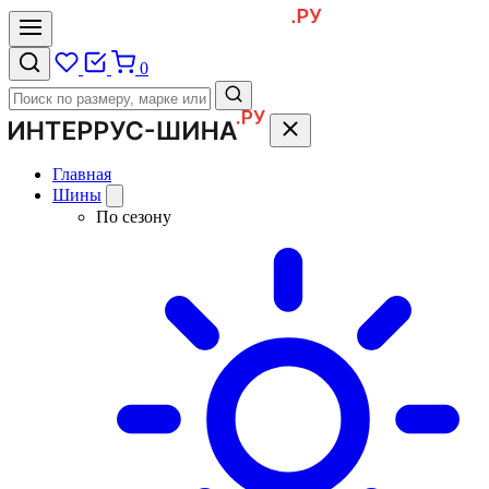
0
Главная
Шины
По сезону