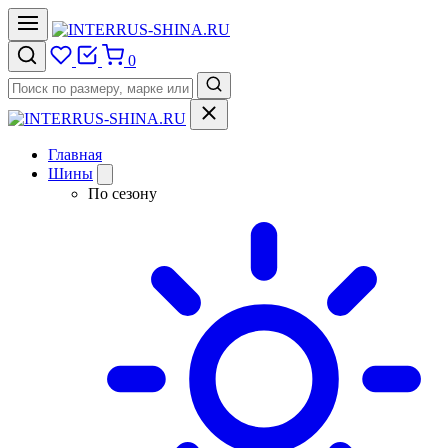
0
Главная
Шины
По сезону