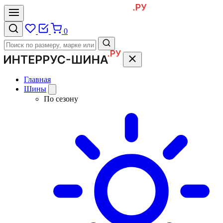
0
Главная
Шины
По сезону