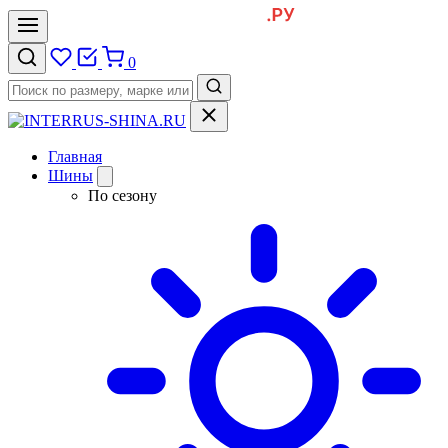
0
Главная
Шины
По сезону