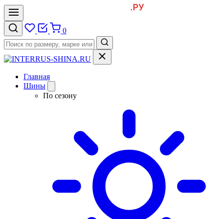
0
Главная
Шины
По сезону