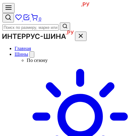
0
Главная
Шины
По сезону