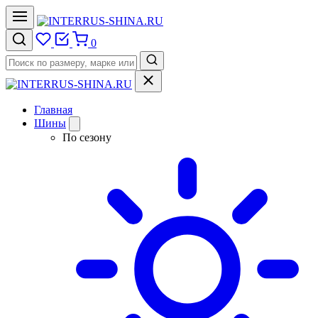
0
Главная
Шины
По сезону