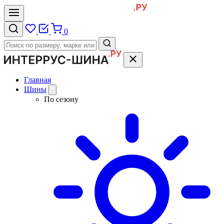
0
Главная
Шины
По сезону