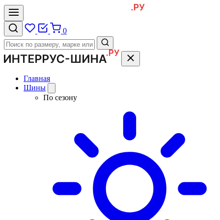
0
Главная
Шины
По сезону