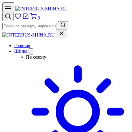
0
Главная
Шины
По сезону