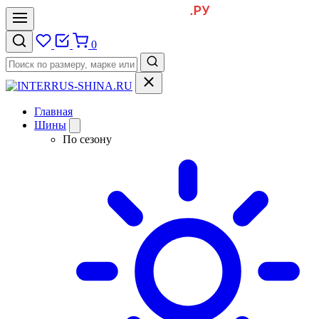
0
Главная
Шины
По сезону