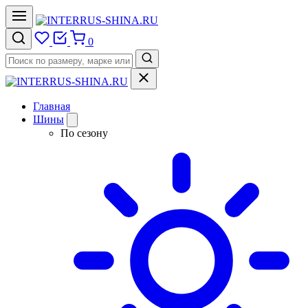
0
Главная
Шины
По сезону