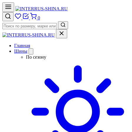
0
Главная
Шины
По сезону