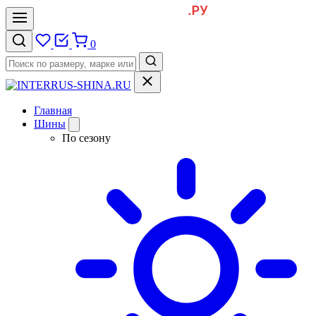
0
Главная
Шины
По сезону