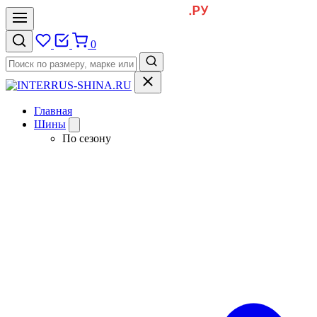
0
Главная
Шины
По сезону