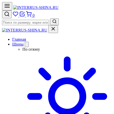
0
Главная
Шины
По сезону